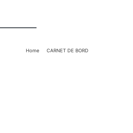
os offres
Voyage
ie
Contact
NET DE BORD
Home
CARNET DE BORD
DE BORD