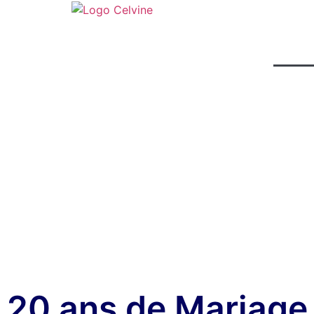
Accueil
N
Galer
CAR
CARNET 
20 ans de Mariage